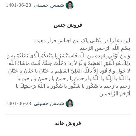
شمس حسینی
1401-06-23
فروش جنس
این دعا را در مکانی پاک بین اجناس قرار دهید:
بِسْمِ اللّه الرَحمنِ الرَحيم
وَ مَنْ اَوْفَي بِعَهدِهِ مِنَ اللّهِ فَاستَبْشِرُوا بِبَيْعِکُمُ الَّذی بَایَعْتُمْ بِه وَ
ذلِكَ هُوَ الْفَوْزِ العَظِيمُ وَ لَوْ لاَ اِذا دَخَلْتَ جَنَتَّكَ قُلتَ ماشَاءَ اللّه
لا حَول و لا قُوَة اِلاّ بِاللّه العَلِيَّ العَظِيم يا حَنّانُ يا حَنّانُ يا حَنّانُ
يا اللّهُ يا الٍلّهُ يا اللّهُ يا رحمنُ يا رحمنُ یا رحمنُ يا رَحيم يا
رَحيم يا رَحيم يا شَكُور يا شَكُور يا شَكُور يا اللّهُ بِرَحْمَتِكَ يا
اَرْحَمَ الرَّاحِمِين
شمس حسینی
1401-06-23
فروش خانه