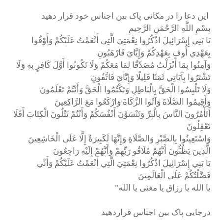
این دعا را در مکانی پاک بین اجناس خود قرار دهید
بِسْمِ اللَّهِ الرَّحْمَنِ الرَّحِيمِ
يَا بَنِي إِسْرَائِيلَ اذْكُرُوا نِعْمَتِيَ الَّتِي أَنْعَمْتُ عَلَيْكُمْ وَأَوْفُوا
بِعَهْدِي أُوفِ بِعَهْدِكُمْ وَإِيَّايَ فَارْهَبُونِ
وَآمِنُوا بِمَا أَنْزَلْتُ مُصَدِّقًا لِمَا مَعَكُمْ وَلَا تَكُونُوا أَوَّلَ كَافِرٍ بِهِ وَلَا
تَشْتَرُوا بِآيَاتِي ثَمَنًا قَلِيلًا وَإِيَّايَ فَاتَّقُونِ
وَلَا تَلْبِسُوا الْحَقَّ بِالْبَاطِلِ وَتَكْتُمُوا الْحَقَّ وَأَنْتُمْ تَعْلَمُونَ
وَأَقِيمُوا الصَّلَاةَ وَآتُوا الزَّكَاةَ وَارْكَعُوا مَعَ الرَّاكِعِينَ
أَتَأْمُرُونَ النَّاسَ بِالْبِرِّ وَتَنْسَوْنَ أَنْفُسَكُمْ وَأَنْتُمْ تَتْلُونَ الْكِتَابَ أَفَلَا
تَعْقِلُونَ
وَاسْتَعِينُوا بِالصَّبْرِ وَالصَّلَاةِ وَإِنَّهَا لَكَبِيرَةٌ إِلَّا عَلَى الْخَاشِعِينَ
الَّذِينَ يَظُنُّونَ أَنَّهُمْ مُلَاقُو رَبِّهِمْ وَأَنَّهُمْ إِلَيْهِ رَاجِعُونَ
يَا بَنِي إِسْرَائِيلَ اذْكُرُوا نِعْمَتِيَ الَّتِي أَنْعَمْتُ عَلَيْكُمْ وَأَنِّي
فَضَّلْتُكُمْ عَلَى الْعَالَمِينَ
یا الله یا رزاق یا مغنی یا الله"
درجایی پاک بین اجناس قراردهید