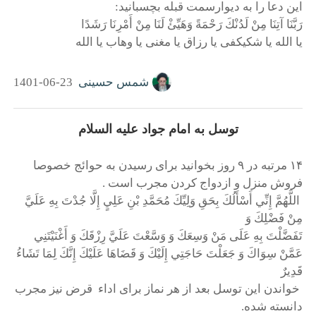
این دعا را به دیوارسمت قبله بچسبانید:
رَبَّنَا آتِنَا مِنْ لَدُنْكَ رَحْمَةً وَهَيِّئْ لَنَا مِنْ أَمْرِنَا رَشَدًا
یا الله یا شکیکفی یا رزاق یا مغنی یا وهاب یا الله
شمس حسینی
1401-06-23
توسل به امام جواد علیه السلام
۱۴ مرتبه در ۹ روز بخوانید برای رسیدن به حوائج خصوصا
فروش منزل و ازدواج کردن مجرب است .
اللَّهُمَّ إِنِّي أَسْأَلُكَ بِحَقِ‏ وَلِيِّكَ‏ مُحَمَّدِ بْنِ‏ عَلِيٍ‏ إِلَّا جُدْتَ‏ بِهِ عَلَيَّ
مِنْ فَضْلِكَ وَ
تَفَضَّلْتَ بِهِ عَلَى مَنْ وَسِعَكَ وَ وَسَّعْتَ عَلَيَّ رِزْقَكَ وَ أَغْنَيْتَنِي
عَمَّنْ سِوَاكَ وَ جَعَلْتَ حَاجَتِي إِلَيْكَ وَ قَضَاهَا عَلَيْكَ إِنَّكَ لِمَا تَشَاءُ
قَدِيرٌ
خواندن این توسل بعد از هر نماز برای اداء قرض نیز مجرب
دانسته شده.