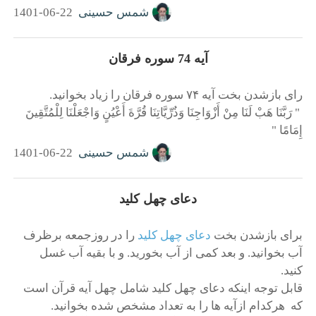
شمس حسینی
1401-06-22
آیه 74 سوره فرقان
راى بازشدن بخت آيه ۷۴ سوره فرقان را زياد بخوانيد.
َ " رَبَّنَا هَبْ لَنَا مِنْ أَزْوَاجِنَا وَذُرِّيَّاتِنَا قُرَّةَ أَعْيُنٍ وَاجْعَلْنَا لِلْمُتَّقِينَ
إِمَامًا "
شمس حسینی
1401-06-22
دعای چهل کلید
برای بازشدن بخت
دعای چهل کلید
را در روزجمعه برظرف
آب بخوانید. و بعد کمی از آب بخورید. و با بقیه آب غسل
کنید.
قابل توجه اینکه دعای چهل کلید شامل چهل آیه قرآن است
که هرکدام ازآیه ها را به تعداد مشخص شده بخوانید.