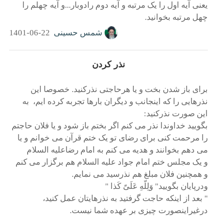
یعنی آیه اول را یک مرتبه و آیه دوم رادوبار...و آیه چهلم را
چهل مرتبه بخوانید.
شمس حسینی
1401-06-22
نذر کردن
برای باز شدن بخت و یا هرحاجتی نذرکنید. خصوصا این
نذرهایی را که اینجانب و دیگران بارها تجربه کرده ایم، به
این صورت نذرکنید:
بگویید خداوندا نذر می کنم اگر بختم باز شود و یا فلان حاجتم
را مرحمت کنی برای رضای تو یک ختم قرآن می خوانم و یا
می دهم بخوانند و هدیه می کنم به امام رضاعلیه السلام
و یک مجلس ختم امام جواد علیه السلام هم برگزار می کنم
و همچنین فلان مبلغ هم نذرسید می نمایم.
ودرپایان بگویید" وَلِلّهِ عَلَیًَ کَذا "
" بعد از اینکه حاجت گرفتید به نذرهایتان عمل کنید،
درغیراینصورت چیزی بر عهده شما نیست.