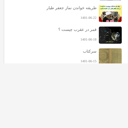
طریقه خواندن نماز جعفر طیار
1401-06-22
قمر در عقرب چیست ؟
1401-06-18
سرکتاب
1401-06-15
حرز در لغت
1401-06-23
آخرین محصولات
احراز سبعه
1403-02-24