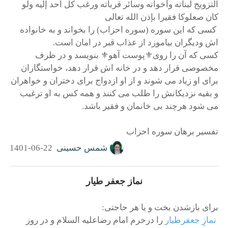
التزویج لبناته وأخواته وسائر قرباته ورغب کل احد إلیه ولو
کان صعلوکا فقیرا بإذن الله تعالی
کسی که این سوره (سوره احزاب) را بخواند و به خانواده
اش ودیگران بیاموزد از عذاب قبر در امان است.
کسی که آن را روی⚜پوست آهو⚜ بنویسد و در ظرف
مخصوصی قرار دهد و در خانه اش قرار دهد، خواستگاران
برای او زیاد می شوند و از او ازدواج برای دختران و خواهران
و بقیه نزدیکانش را طلب می کنند و همه کس به او ترغیب
می شود هرچند بی خانمان و فقیر باشد.
تفسیر برهان سوره احزاب
شمس حسینی
1401-06-22
نماز جعفر طیار
براى بازشدن بخت و يا هر حاجتى:
نمازِ جعفرطیار
را درحرم امام رضاعلیه السلام و در روز